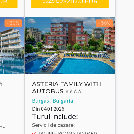
EUR
282.0 EUR
352.5 EUR
- 30%
- 30%
⭐
ASTERIA FAMILY WITH
AUTOBUS ⭐⭐⭐⭐
Burgas , Bulgaria
Din 04.01.2026
Turul include:
Servicii de cazare:
RD
5
Autobus
DOUBLE ROOM STANDARD