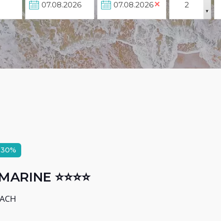
✕
ÎNAPOI
▾