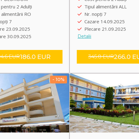
are încolo 22.09.2025
Plecare înapoi 21.09.202
pentru 2 Adulți
Tipul alimentării ALL
are înapoi 30.09.2025
Transfer group
 alimentării RO
Nr. nopți 7
sfer group
opți 7
Cazare 14.09.2025
re 23.09.2025
Plecare 21.09.2025
are 30.09.2025
Detalii
186.0 EUR
266.0 E
4.6 EUR
345.8 EUR
- 10%