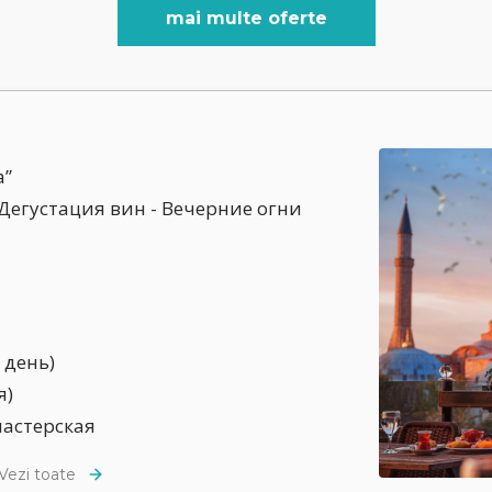
mai multe oferte
а”
 Дегустация вин - Вечерние огни
 день)
я)
мастерская
Vezi toate