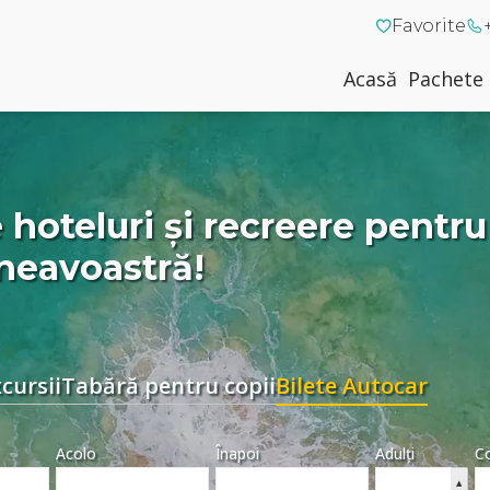
Favorite
Acasă
Pachete
 hoteluri și recreere pentru 
neavoastră!
xcursii
Tabără pentru copii
Bilete Autocar
Acolo
Înapoi
Adulți
Co
▴