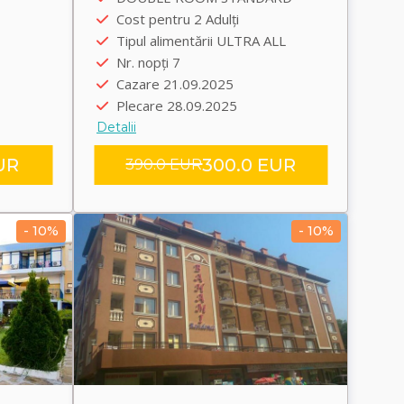
5
Plecare încolo 20.09.2025
Cost pentru 2 Adulți
Plecare înapoi 28.09.2025
Tipul alimentării ULTRA ALL
Transfer group
Nr. nopți 7
Cazare 21.09.2025
Plecare 28.09.2025
Detalii
UR
300.0 EUR
390.0 EUR
- 10%
- 10%