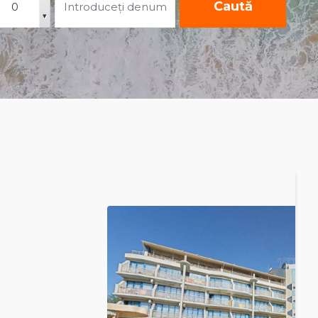
Caută
▾