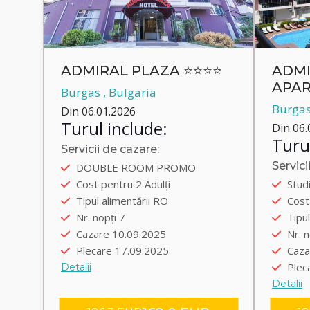
ADMIRAL PLAZA ⭐⭐⭐⭐
ADMI
APAR
Burgas , Bulgaria
HOT
Burgas
Din 06.01.2026
Turul include:
Din 06.
Turul
Servicii de cazare:
Autobus
Servici
DOUBLE ROOM PROMO
Plecare încolo 09.09.2025
Auto
Cost pentru 2 Adulți
Stud
Plecare înapoi 17.09.2025
Plec
Tipul alimentării RO
Cost 
Transfer group
Plec
Nr. nopți 7
Tipul
Tran
Cazare 10.09.2025
Nr. n
Plecare 17.09.2025
Caza
Plec
Detalii
Detalii