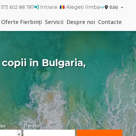
Intrare
Alegeți limba
Bălți
+373 602 88 787
Oferte Fierbinți
Servicii
Despre noi
Contacte
copii în Bulgaria,
pii
Transfer
▴