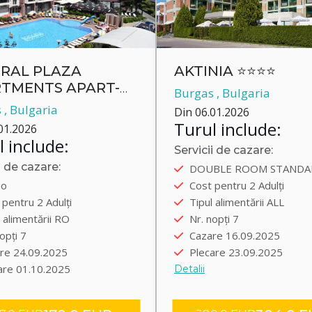
RAL PLAZA
AKTINIA ⭐⭐⭐⭐
TMENTS APART-
Burgas , Bulgaria
EL
 , Bulgaria
Din 06.01.2026
Turul include:
01.2026
 include:
Servicii de cazare:
Autobus
i de cazare:
DOUBLE ROOM STANDA
bus
Plecare încolo 15.09.202
io
Cost pentru 2 Adulți
are încolo 23.09.2025
Plecare înapoi 23.09.202
pentru 2 Adulți
Tipul alimentării ALL
are înapoi 01.10.2025
Transfer group
 alimentării RO
Nr. nopți 7
sfer group
opți 7
Cazare 16.09.2025
re 24.09.2025
Plecare 23.09.2025
are 01.10.2025
Detalii