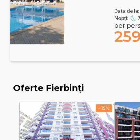
Data de la:
2026-01-04
Nopți:
7
per persoană:
259.0 EUR
Oferte Fierbinți
- 15%