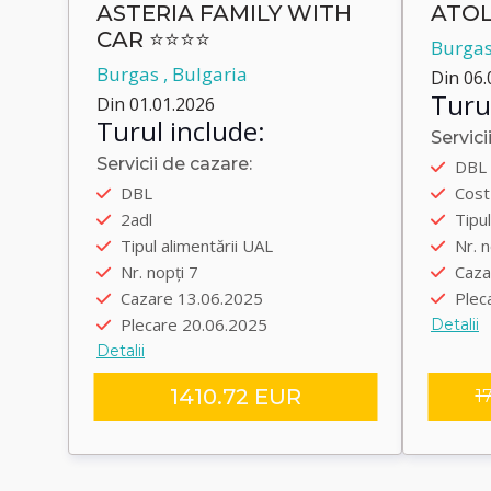
ASTERIA FAMILY WITH
ATOL
CAR ⭐⭐⭐⭐
Burgas
Burgas , Bulgaria
Din 06.
Turul
Din 01.01.2026
Turul include:
Servici
Auto
Servicii de cazare:
DBL
Autobus
Plec
DBL
Cost 
Plecare încolo 12.06.2025
Plec
2adl
Tipul
Plecare înapoi 20.06.2025
Tran
Tipul alimentării UAL
Nr. n
Transfer group
Nr. nopți 7
Caza
Cazare 13.06.2025
Plec
Plecare 20.06.2025
Detalii
Detalii
1410.72 EUR
1