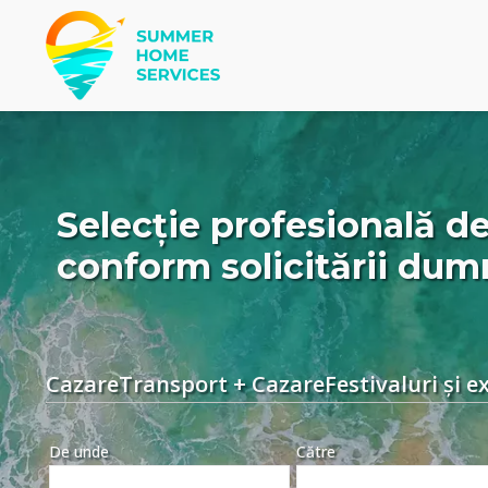
Selecție profesională de
conform solicitării dum
Cazare
Transport + Cazare
Festivaluri și e
De unde
Către