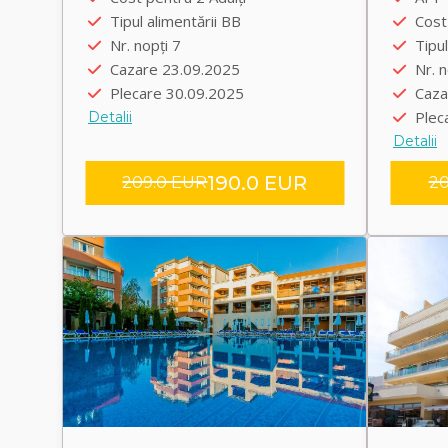
Plecare înapoi 30.09.2025
Plec
Tipul alimentării BB
Cost 
Transfer group
Plec
Nr. nopți 7
Tipul
Tran
Cazare 23.09.2025
Nr. n
Plecare 30.09.2025
Caza
Plec
Detalii
Detalii
190.0 EUR
209.0 EUR
20