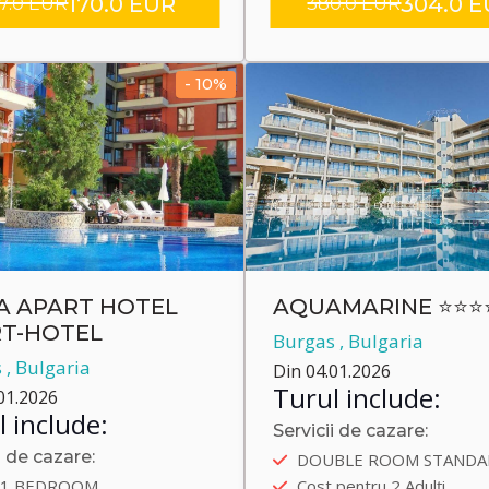
170.0 EUR
304.0 
7.0 EUR
380.0 EUR
- 10%
A APART HOTEL
AQUAMARINE ⭐⭐⭐
T-HOTEL
Burgas , Bulgaria
 , Bulgaria
Din 04.01.2026
Turul include:
01.2026
 include:
Servicii de cazare:
Autobus
i de cazare:
DOUBLE ROOM STANDA
bus
Plecare încolo 13.09.202
 1 BEDROOM
Cost pentru 2 Adulți