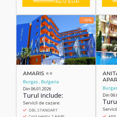
162.0 EUR
186.3 EUR
18
- 10%
AMARIS ⭐⭐
ANIT
APAR
Burgas , Bulgaria
Burgas
Din 06.01.2026
Turul include:
Din 06.
Turul
Servicii de cazare:
Autobus
Servici
DBL STANDART
Plecare încolo 22.09.2025
Auto
Cost pentru 2 Adulți
APP