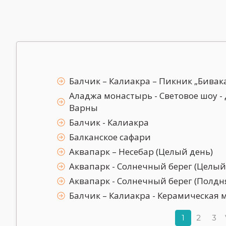
Балчик – Калиакра – Пикник „Бивак
Аладжа монастырь - Световое шоу -
Варны
Балчик - Калиакра
Балканское сафари
Аквапарк – Несебар (Целый день)
Аквапарк - Солнечный берег (Целый
Аквапарк - Солнечный берег (Полдн
Балчик – Калиакра - Керамическая 
1
2
3