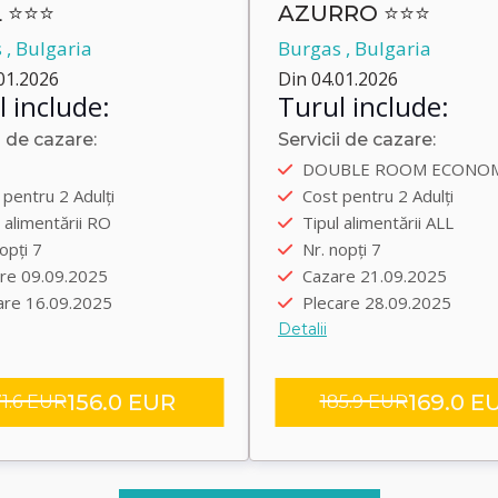
 ⭐⭐⭐
AZURRO ⭐⭐⭐
 , Bulgaria
Burgas , Bulgaria
01.2026
Din 04.01.2026
 include:
Turul include:
i de cazare:
Servicii de cazare:
bus
Autobus
DOUBLE ROOM ECONO
are încolo 08.09.2025
Plecare încolo 20.09.202
pentru 2 Adulți
Cost pentru 2 Adulți
are înapoi 16.09.2025
Plecare înapoi 28.09.202
 alimentării RO
Tipul alimentării ALL
sfer group
Transfer group
opți 7
Nr. nopți 7
re 09.09.2025
Cazare 21.09.2025
are 16.09.2025
Plecare 28.09.2025
Detalii
156.0 EUR
169.0 E
71.6 EUR
185.9 EUR