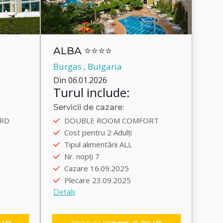
ALBA ⭐⭐⭐⭐
Burgas , Bulgaria
Din 06.01.2026
Turul include:
Servicii de cazare:
Autobus
RD
DOUBLE ROOM COMFORT
5
Plecare încolo 15.09.2025
Cost pentru 2 Adulți
5
Plecare înapoi 23.09.2025
Tipul alimentării ALL
Transfer group
Nr. nopți 7
Cazare 16.09.2025
Plecare 23.09.2025
Detalii