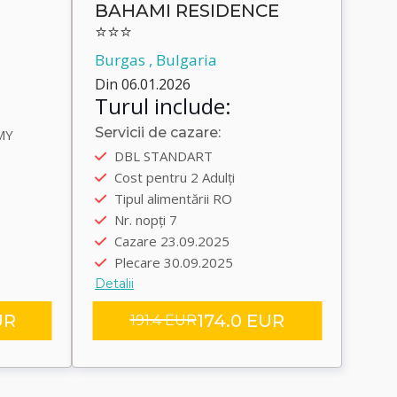
BAHAMI RESIDENCE
⭐⭐⭐
Burgas , Bulgaria
Din 06.01.2026
Turul include:
Servicii de cazare:
MY
5
Autobus
DBL STANDART
5
Plecare încolo 22.09.2025
Cost pentru 2 Adulți
Plecare înapoi 30.09.2025
Tipul alimentării RO
Transfer group
Nr. nopți 7
Cazare 23.09.2025
Plecare 30.09.2025
Detalii
UR
174.0 EUR
191.4 EUR