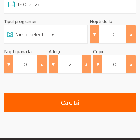
Tipul programei
Nopti de la
▾
▴
Nimic selectat
Nopti pana la
Adulți
Copii
▾
▴
▾
▴
▾
▴
Caută