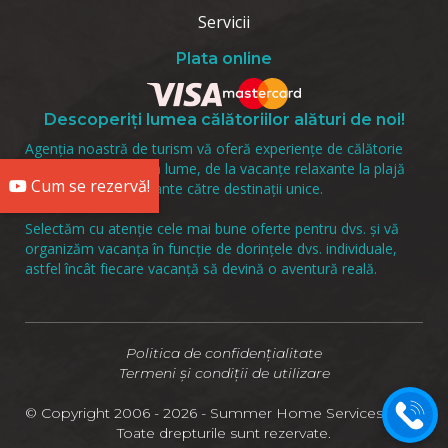
Servicii
Plata online
Descoperiți lumea călătoriilor alături de noi!
Agenția noastră de turism vă oferă experiențe de călătorie
incredibile în întreaga lume, de la vacanțe relaxante la plajă
Cum se rezervă!
până la excursii incitante către destinații unice.
Selectăm cu atenție cele mai bune oferte pentru dvs. și vă
organizăm vacanța în funcție de dorințele dvs. individuale,
astfel încât fiecare vacanță să devină o aventură reală.
Politica de confidențialitate
Termeni și condiții de utilizare
© Copyright 2006 - 2026 - Summer Home Services LTD -
Toate drepturile sunt rezervate.