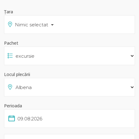
Țara
Nimic selectat
Pachet
Locul plecării
Perioada