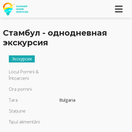
Стамбул - oднодневная
экскурсия
Экскурсия
Locul Pornirii &
Întoarcerii
Ora pornirii
Țara
Bulgaria
Stațiune
Tipul alimentării