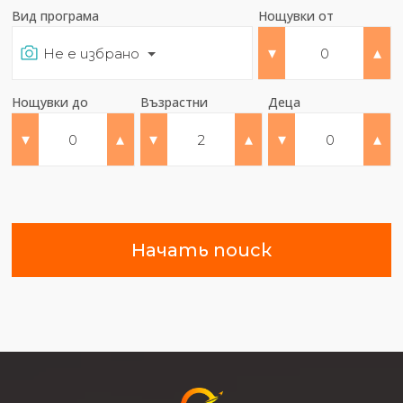
Вид програма
Нощувки от
▾
▴
Не е избрано
Нощувки до
Възрастни
Деца
▾
▴
▾
▴
▾
▴
Начать поиск