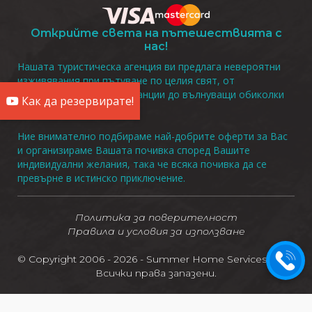
Открийте света на пътешествията с
нас!
Нашата туристическа агенция ви предлага невероятни
изживявания при пътуване по целия свят, от
релаксиращи плажни ваканции до вълнуващи обиколки
Как да резервирате!
до уникални дестинации.
Ние внимателно подбираме най-добрите оферти за Вас
и организираме Вашата почивка според Вашите
индивидуални желания, така че всяка почивка да се
превърне в истинско приключение.
Политика за поверителност
Правила и условия за използване
© Copyright 2006 - 2026 - Summer Home Services LTD -
Всички права запазени.