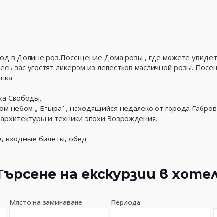
ород в Долине роз.Посещение Дома розы , где можете увид
 Здесь вас угостят ликером из лепестков масличной розы. По
ипка
ка Свободы.
м небом „ Етыра” , находящийся недалеко от города Габро
 архитектуры и техники эпохи Возрождения.
е, входные билеты, обед
Търсене на екскурзии в хотел
Място на заминаване
Периода