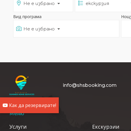
Не е избрано
Вид програма
Нощу
Не е избрано
info@shsbooking.com
Как да резервирате!
Меню
Услуги
Екскурзии