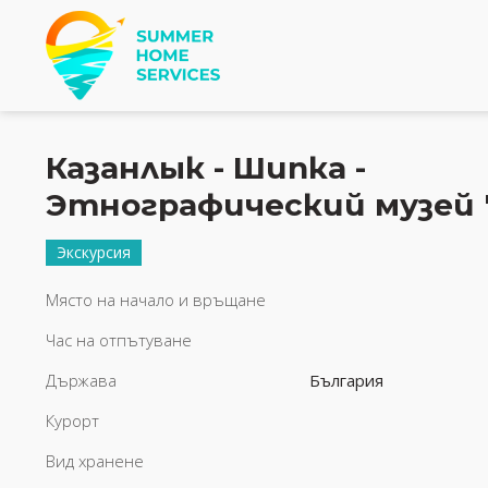
Казанлык - Шипка -
Этнографический музей 
Экскурсия
Място на начало и връщане
Час на отпътуване
Държава
България
Курорт
Вид хранене