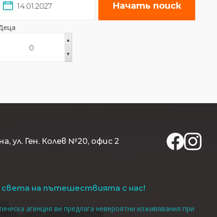
Начать поиск
Деца
▴
▾
на, ул. Ген. Колев №20, офис 2
света на пътешествията с нас!
ическа агенция ви предлага невероятни изживявания при