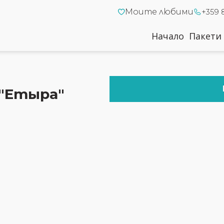
Моите любими
+359 
Начало
Пакети
"Етыра"