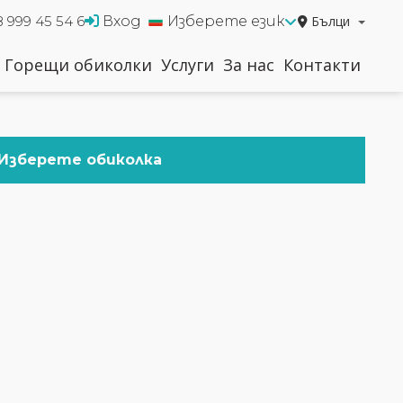
Вход
Изберете език
Бълци
8 999 45 54 6
Горещи обиколки
Услуги
За нас
Контакти
Изберете обиколка