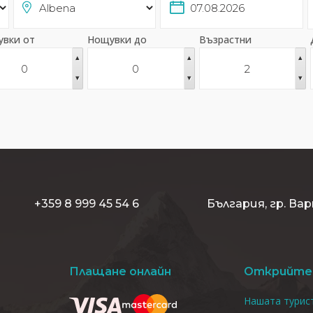
вки от
Нощувки до
Възрастни
▴
▴
▴
▾
▾
▾
+359 8 999 45 54 6
България, гр. Вар
Плащане онлайн
Открийте 
Нашата турист