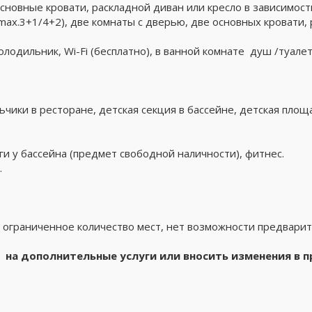
основные кровати, раскладной диван или кресло в зависимост
/max.3+1/4+2), две комнаты с дверью, две основных кровати,
одильник, Wi-Fi (бесплатно), в ванной комнате душ /туалет
ьчики в ресторане, детская секция в бассейне, детская площ
и у бассейна (предмет свободной наличности), фитнес.
.
, ограниченное количество мест, нет возможности предвари
ы
на дополнительн
ые услуги или вносить изменения в 