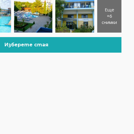
Еще
+6
снимки
Изберете стая