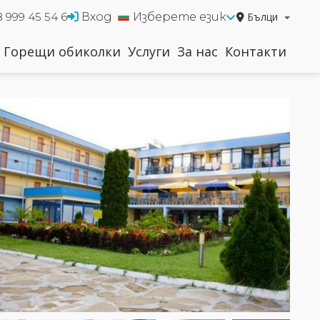
Вход
Изберете език
Бълци
8 999 45 54 6
Горещи обиколки
Услуги
За нас
Контакти