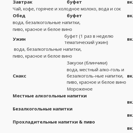
Завтрак
буфет
вк
Чай, кофе, горячее и холодное молоко, вода и сок
Обед
буфет
вк
вода, безалкогольные напитки,
пиво, красное и белое вино
буфет (1 раз в неделю
Ужин
вк
тематический ужин)
вода, безалкогольные напитки,
пиво, красное и белое вино
Закуски (блинчики)
вода, местный алко-голь и
Снакс
безалкоголь-ные напитки,
вк
пиво, красное и белое вино
Мороженое
Местн
ы
е алкогольн
ы
е напитки
вк
Безалкогольн
ы
е напитки
вк
Прохладительн
ы
е напитки
&
пиво
вк