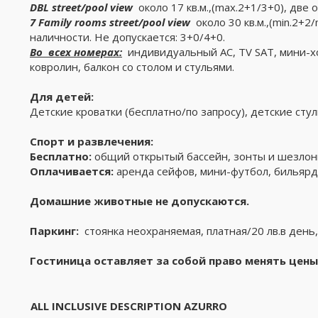
DBL
street
/
pool
view
около 17 кв.м.,(max.2+1/3+0), две 
7
Family
rooms
street
/
pool
view
около 30 кв.м.,(min.2+2
наличности. Не допускается: 3+0/4+0.
Во всех номерах:
индивидуальный AC, TV SAT, мини-хол
ковролин, балкон со столом и стульями.
Для детей:
Детские кроватки (бесплатно/по запросу), детские стул
Спорт и развлечения:
Бесплатно:
общий открытый бассейн, зонты и шезлонг
Оплачивается:
аренда сейфов, мини-футбол, бильярд
Домашние животные не допускаются.
Паркинг:
стоянка неохраняемая, платная/20 лв.в день
Гостиница оставляет за собой право менять цен
ALL INCLUSIVE DESCRIPTION
AZURRO