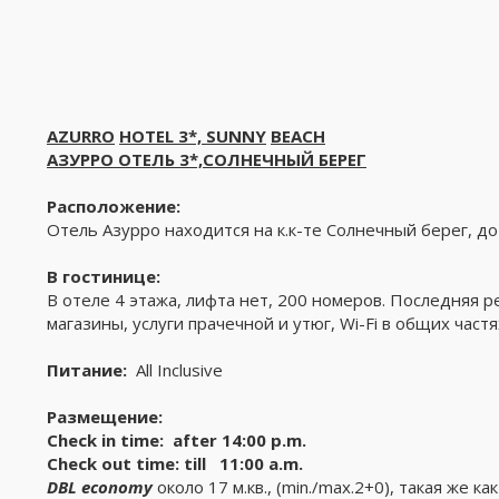
AZURRO
HOTEL
3*,
SUNNY
BEACH
АЗУРРО ОТЕЛЬ 3*,СОЛНЕЧНЫЙ БЕРЕГ
Расположение:
Отель Азурро находится на к.к-те Солнечный берег, до ц
В гостинице:
В отеле 4 этажа, лифта нет, 200 номеров. Последняя р
магазины, услуги прачечной и утюг, Wi-Fi в общих час
Питание:
All Inclusive
Размещение:
Check in time: after
14:00 p.m.
Check out time:
till 1
1
:00 a.m.
DBL
economy
около 17 м.кв., (min./max.2+0), такая же 