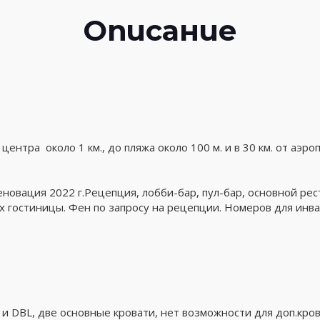
Описание
ентра около 1 км., до пляжа около 100 м. и в 30 км. от аэро
еновация 2022 г.Рецепция, лобби-бар, пул-бар, основной рес
тях гостиницы. Фен по запросу на рецепции. Номеров для инва
как и DBL, две основные кровати, нет возможности для доп.кров