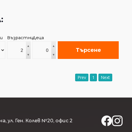
:
и
Възрастни
Деца
▴
▴
Търсене
▾
▾
Prev
1
Next
на, ул. Ген. Колев №20, офис 2